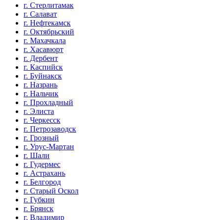
г. Стерлитамак
г. Салават
г. Нефтекамск
г. Октябрьский
г. Махачкала
г. Хасавюрт
г. Дербент
г. Каспийск
г. Буйнакск
г. Назрань
г. Нальчик
г. Прохладный
г. Элиста
г. Черкесск
г. Петрозаводск
г. Грозный
г. Урус-Мартан
г. Шали
г. Гудермес
г. Астрахань
г. Белгород
г. Старый Оскол
г. Губкин
г. Брянск
г. Владимир