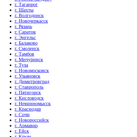
г. Таганрог
г. Шахты
г. Волгодонск
г. Новочеркасск
г. Рязань
г. Саратов
г. Энгельс
г. Балаково
г. Смоленск
г. Тамбов
г. Мичуринск
г. Тула
г. Новомосковск
г. Ульяновск
г. Димитровград
г. Ставрополь
г. Пятигорск
г. Кисловодск
г. Невинномысск
г. Краснодар
г. Сочи
г. Новороссийск
г. Армавир
г. Ейск
г. Крым