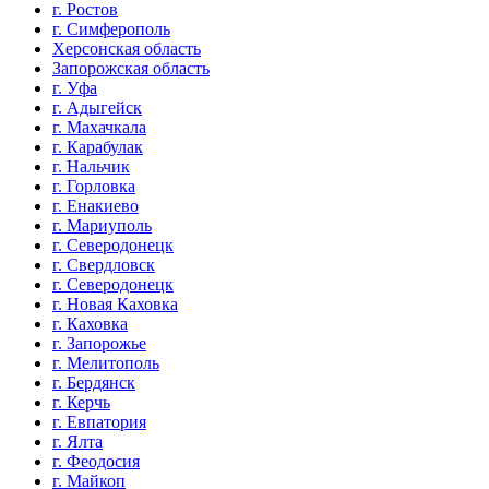
г. Ростов
г. Симферополь
Херсонская область
Запорожская область
г. Уфа
г. Адыгейск
г. Махачкала
г. Карабулак
г. Нальчик
г. Горловка
г. Енакиево
г. Мариуполь
г. Северодонецк
г. Свердловск
г. Северодонецк
г. Новая Каховка
г. Каховка
г. Запорожье
г. Мелитополь
г. Бердянск
г. Керчь
г. Евпатория
г. Ялта
г. Феодосия
г. Майкоп