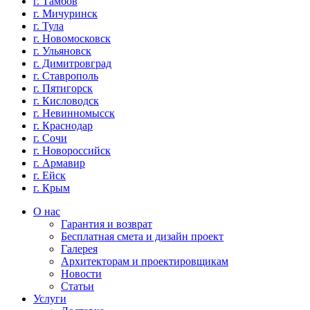
г. Тамбов
г. Мичуринск
г. Тула
г. Новомосковск
г. Ульяновск
г. Димитровград
г. Ставрополь
г. Пятигорск
г. Кисловодск
г. Невинномысск
г. Краснодар
г. Сочи
г. Новороссийск
г. Армавир
г. Ейск
г. Крым
О нас
Гарантия и возврат
Бесплатная смета и дизайн проект
Галерея
Архитекторам и проектировщикам
Новости
Статьи
Услуги