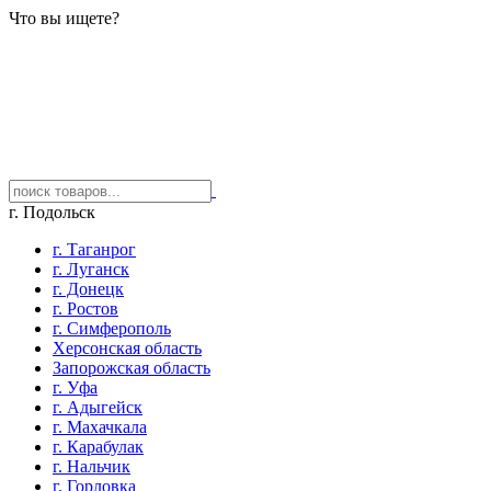
Что вы ищете?
г. Подольск
г. Таганрог
г. Луганск
г. Донецк
г. Ростов
г. Симферополь
Херсонская область
Запорожская область
г. Уфа
г. Адыгейск
г. Махачкала
г. Карабулак
г. Нальчик
г. Горловка