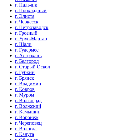
г. Нальчик
г. Прохладный
г. Элиста
г. Черкесск
г. Петрозаводск
г. Грозный
г. Урус-Мартан
г. Шали
г. Гудермес
г. Астрахань
г. Белгород
г. Старый Оскол
г. Губкин
г. Брянск
г. Владимир
г. Ковров
г. Муром
г. Волгоград
г. Волжский
г. Камышин
г. Воронеж
г. Череповец
г. Вологда
г. Калуга
г. Обнинск