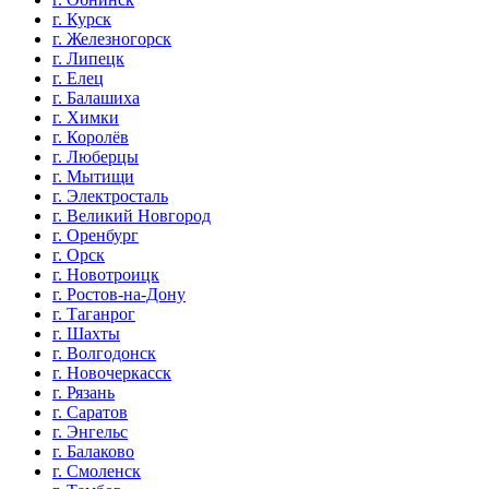
г. Курск
г. Железногорск
г. Липецк
г. Елец
г. Балашиха
г. Химки
г. Королёв
г. Люберцы
г. Мытищи
г. Электросталь
г. Великий Новгород
г. Оренбург
г. Орск
г. Новотроицк
г. Ростов-на-Дону
г. Таганрог
г. Шахты
г. Волгодонск
г. Новочеркасск
г. Рязань
г. Саратов
г. Энгельс
г. Балаково
г. Смоленск