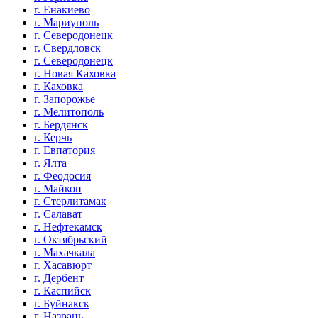
г. Енакиево
г. Мариуполь
г. Северодонецк
г. Свердловск
г. Северодонецк
г. Новая Каховка
г. Каховка
г. Запорожье
г. Мелитополь
г. Бердянск
г. Керчь
г. Евпатория
г. Ялта
г. Феодосия
г. Майкоп
г. Стерлитамак
г. Салават
г. Нефтекамск
г. Октябрьский
г. Махачкала
г. Хасавюрт
г. Дербент
г. Каспийск
г. Буйнакск
г. Назрань